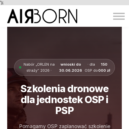
');
DOTACJE
MIASTA
KONTAKT
PRACA
ZALOGUJ
REJESTRACJA
Nabór „ORLEN na
wnioski do
· dla
150
straży” 2026 ·
30.06.2026
OSP do
000 zł
Szkolenia dronowe
dla jednostek OSP i
PSP
Pomagamy OSP zaplanować szkolenie