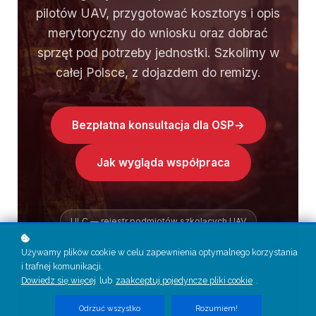
pilotów UAV, przygotować kosztorys i opis
merytoryczny do wniosku oraz dobrać
sprzęt pod potrzeby jednostki. Szkolimy w
całej Polsce, z dojazdem do remizy.
Bezpłatna konsultacja dla OSP
→
Jak wygląda współpraca
ULC — rejestr podmiotów szkolących UAV
ISO 9001:2015
Instruktorzy z praktyką w służbach
Używamy plików cookie w celu zapewnienia optymalnego korzystania
i trafnej komunikacji.
Dowiedz się więcej
lub
zaakceptuj pojedyncze pliki cookie
.
Odrzuć wszystko
Rozumiem!