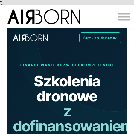
');
DOTACJE
MIASTA
KONTAKT
PRACA
Formularz dotacyjny
ZALOGUJ
REJESTRACJA
FINANSOWANIE ROZWOJU KOMPETENCJI
Szkolenia
dronowe
z
dofinansowaniem