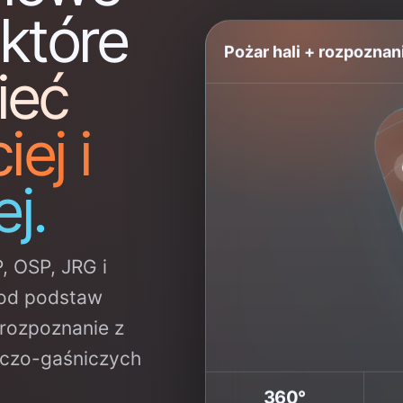
 które
Pożar hali + rozpozna
ieć
ej i
j.
, OSP, JRG i
 od podstaw
 rozpoznanie z
niczo-gaśniczych
360°