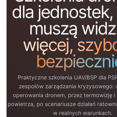
dla jednostek,
muszą
widz
więcej, szybci
bezpiecznie
Praktyczne szkolenia UAV/BSP dla PSP
zespołów zarządzania kryzysowego:
operowania dronem, przez termowizję i
powietrza, po scenariusze działań ratow
w realnych warunkach.