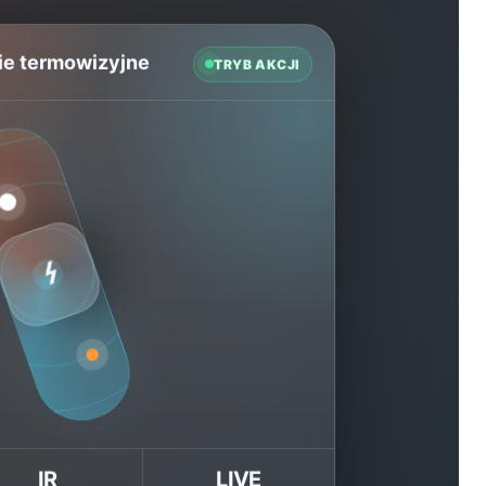
nie termowizyjne
TRYB AKCJI
⌁
IR
LIVE