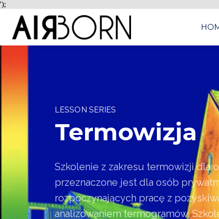
');
HO
LESSON SERIES
Termowizja
Szkolenie z zakresu termowizji dla
przeznaczone jest dla osób prywatny
rozpoczynających pracę z pozyskiw
analizowaniem termogramów. Szkolen