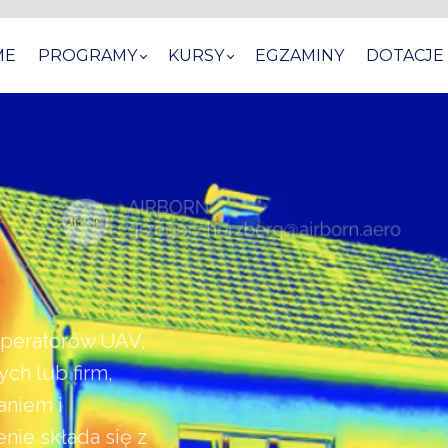
ME
PROGRAMY
KURSY
EGZAMINY
DOTACJE
 operatorów UAV,
ch lub firm,
aniem i
ie składa się z