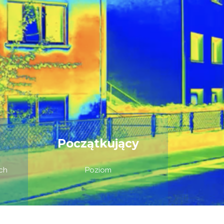
Początkujący
ch
Poziom