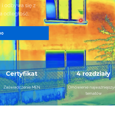
 i odbywa się z
a odległość.
00
Certyfikat
4 rozdziały
Zaświadczenie MEN
Omówienie najważniejszy
tematów