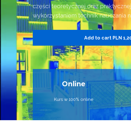
części teoretycznej oraz praktycznej
wykorzystaniem technik nauczania n
Add to cart
PLN 1,2
Online
Kurs w 100% online