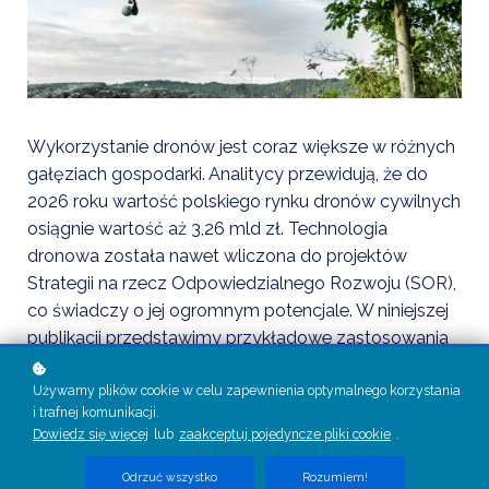
Wykorzystanie dronów jest coraz większe w różnych
gałęziach gospodarki. Analitycy przewidują, że do
2026 roku wartość polskiego rynku dronów cywilnych
osiągnie wartość aż 3,26 mld zł. Technologia
dronowa została nawet wliczona do projektów
Strategii na rzecz Odpowiedzialnego Rozwoju (SOR),
co świadczy o jej ogromnym potencjale. W niniejszej
publikacji przedstawimy przykładowe zastosowania
bezzałogowców w różnych dziedzinach życia.
Używamy plików cookie w celu zapewnienia optymalnego korzystania
i trafnej komunikacji.
Dowiedz się więcej
lub
zaakceptuj pojedyncze pliki cookie
.
Odrzuć wszystko
Rozumiem!